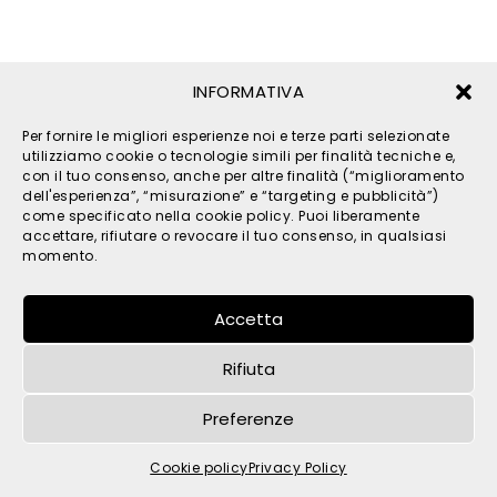
INFORMATIVA
Per fornire le migliori esperienze noi e terze parti selezionate
utilizziamo cookie o tecnologie simili per finalità tecniche e,
con il tuo consenso, anche per altre finalità (“miglioramento
dell'esperienza”, “misurazione” e “targeting e pubblicità”)
come specificato nella cookie policy. Puoi liberamente
© 2026 TPM s.r.l. - All Rights Reserved - C.F. e P. IVA
accettare, rifiutare o revocare il tuo consenso, in qualsiasi
IT05121480262 -
privacy
-
cookies
- by
momento.
Accetta
Rifiuta
Preferenze
Cookie policy
Privacy Policy