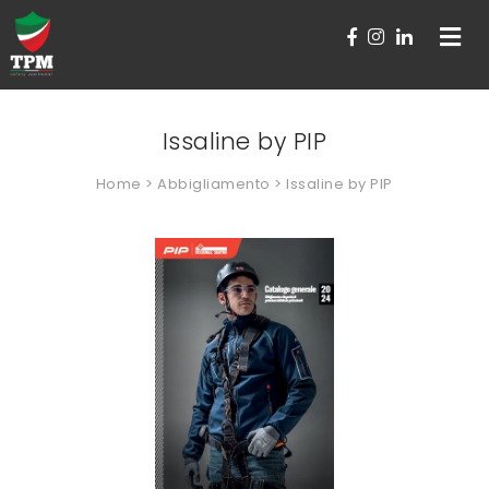
Toggle
navigat
Issaline by PIP
Home
>
Abbigliamento
> Issaline by PIP