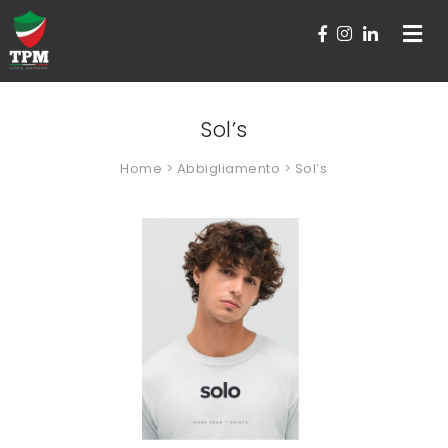
Toggle
navigat
Sol’s
Home
>
Abbigliamento
> Sol’s