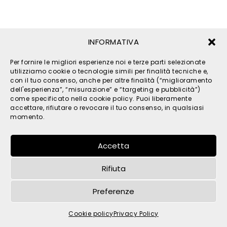
INFORMATIVA
Per fornire le migliori esperienze noi e terze parti selezionate
utilizziamo cookie o tecnologie simili per finalità tecniche e,
con il tuo consenso, anche per altre finalità (“miglioramento
dell'esperienza”, “misurazione” e “targeting e pubblicità”)
© 2026 TPM s.r.l. - All Rights Reserved - C.F. e P. IVA
come specificato nella cookie policy. Puoi liberamente
accettare, rifiutare o revocare il tuo consenso, in qualsiasi
IT05121480262 -
privacy
-
cookies
- by
momento.
Accetta
Rifiuta
Preferenze
Cookie policy
Privacy Policy