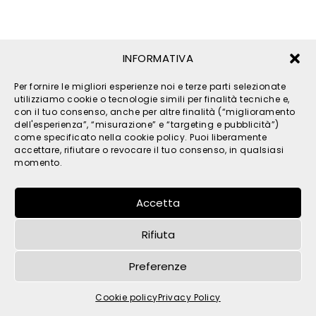
INFORMATIVA
Per fornire le migliori esperienze noi e terze parti selezionate
utilizziamo cookie o tecnologie simili per finalità tecniche e,
con il tuo consenso, anche per altre finalità (“miglioramento
© 2026 TPM s.r.l. - All Rights Reserved - C.F. e P. IVA
dell'esperienza”, “misurazione” e “targeting e pubblicità”)
IT05121480262 -
privacy
-
cookies
- by
come specificato nella cookie policy. Puoi liberamente
accettare, rifiutare o revocare il tuo consenso, in qualsiasi
momento.
Accetta
Rifiuta
Preferenze
Cookie policy
Privacy Policy