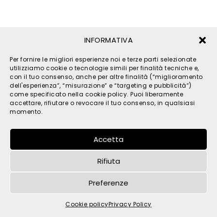
INFORMATIVA
Per fornire le migliori esperienze noi e terze parti selezionate
utilizziamo cookie o tecnologie simili per finalità tecniche e,
© 2026 TPM s.r.l. - All Rights Reserved - C.F. e P. IVA
con il tuo consenso, anche per altre finalità (“miglioramento
IT05121480262 -
privacy
-
cookies
- by
dell'esperienza”, “misurazione” e “targeting e pubblicità”)
come specificato nella cookie policy. Puoi liberamente
accettare, rifiutare o revocare il tuo consenso, in qualsiasi
momento.
Accetta
Rifiuta
Preferenze
Cookie policy
Privacy Policy