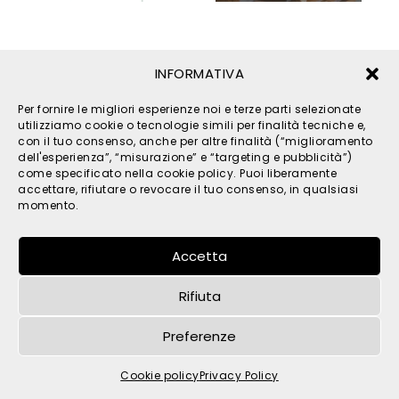
INFORMATIVA
Per fornire le migliori esperienze noi e terze parti selezionate
utilizziamo cookie o tecnologie simili per finalità tecniche e,
con il tuo consenso, anche per altre finalità (“miglioramento
dell'esperienza”, “misurazione” e “targeting e pubblicità”)
come specificato nella cookie policy. Puoi liberamente
© 2026 TPM s.r.l. - All Rights Reserved - C.F. e P. IVA
accettare, rifiutare o revocare il tuo consenso, in qualsiasi
IT05121480262 -
privacy
-
cookies
- by
momento.
Accetta
Rifiuta
Preferenze
Cookie policy
Privacy Policy