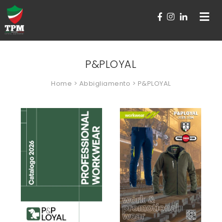
Toggle
navigat
P&PLOYAL
Home
>
Abbigliamento
> P&PLOYAL