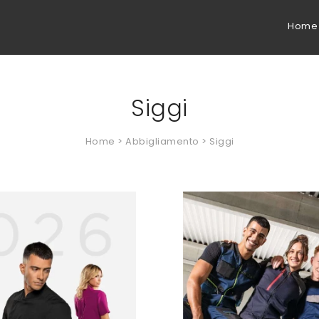
Home
Siggi
Home
>
Abbigliamento
> Siggi