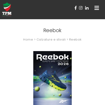
Toggle
navigat
Reebok
Home
>
Calzature e stivali
> Reebok