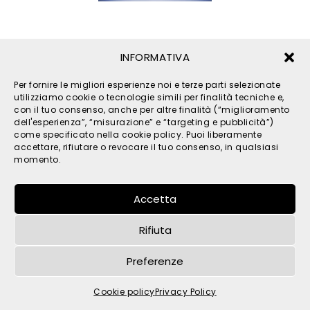
INFORMATIVA
Per fornire le migliori esperienze noi e terze parti selezionate
utilizziamo cookie o tecnologie simili per finalità tecniche e,
con il tuo consenso, anche per altre finalità (“miglioramento
dell'esperienza”, “misurazione” e “targeting e pubblicità”)
come specificato nella cookie policy. Puoi liberamente
© 2026 TPM s.r.l. - All Rights Reserved - C.F. e P. IVA
accettare, rifiutare o revocare il tuo consenso, in qualsiasi
IT05121480262 -
privacy
-
cookies
- by
momento.
Accetta
Rifiuta
Preferenze
Cookie policy
Privacy Policy