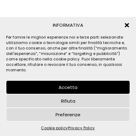
INFORMATIVA
Per fornire le migliori esperienze noi e terze parti selezionate
utilizziamo cookie o tecnologie simili per finalità tecniche e,
con il tuo consenso, anche per altre finalità (“miglioramento
dell'esperienza”, “misurazione” e “targeting e pubblicità”)
© 2026 TPM s.r.l. - All Rights Reserved - C.F. e P. IVA
come specificato nella cookie policy. Puoi liberamente
accettare, rifiutare o revocare il tuo consenso, in qualsiasi
IT05121480262 -
privacy
-
cookies
- by
momento.
Accetta
Rifiuta
Preferenze
Cookie policy
Privacy Policy