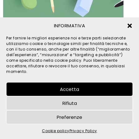
INFORMATIVA
© 2026 TPM s.r.l. - All Rights Reserved - C.F. e P. IVA
Per fornire le migliori esperienze noi e terze parti selezionate
IT05121480262 -
privacy
-
cookies
- by
utilizziamo cookie o tecnologie simili per finalità tecniche e,
con il tuo consenso, anche per altre finalità (“miglioramento
dell'esperienza”, “misurazione” e “targeting e pubblicità”)
come specificato nella cookie policy. Puoi liberamente
accettare, rifiutare o revocare il tuo consenso, in qualsiasi
momento.
Accetta
Rifiuta
Preferenze
Cookie policy
Privacy Policy