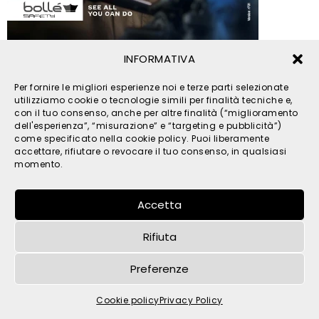
INFORMATIVA
© 2026 TPM s.r.l. - All Rights Reserved - C.F. e P. IVA
Per fornire le migliori esperienze noi e terze parti selezionate
IT05121480262 -
privacy
-
cookies
- by
utilizziamo cookie o tecnologie simili per finalità tecniche e,
con il tuo consenso, anche per altre finalità (“miglioramento
dell'esperienza”, “misurazione” e “targeting e pubblicità”)
come specificato nella cookie policy. Puoi liberamente
accettare, rifiutare o revocare il tuo consenso, in qualsiasi
momento.
Accetta
Rifiuta
Preferenze
Cookie policy
Privacy Policy