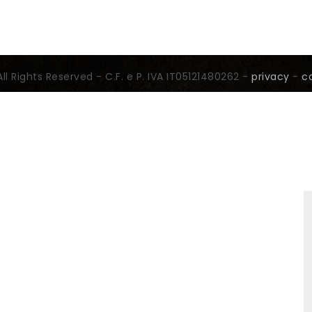
All Rights Reserved - C.F. e P. IVA IT05121480262 -
privacy
-
c