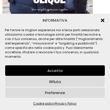
INFORMATIVA
© 2026 TPM s.r.l. - All Rights Reserved - C.F. e P. IVA
Per fornire le migliori esperienze noi e terze parti selezionate
IT05121480262 -
privacy
-
cookies
- by
utilizziamo cookie o tecnologie simili per finalità tecniche e,
con il tuo consenso, anche per altre finalità (“miglioramento
dell'esperienza”, “misurazione” e “targeting e pubblicità”)
come specificato nella cookie policy. Puoi liberamente
accettare, rifiutare o revocare il tuo consenso, in qualsiasi
momento.
Accetta
Rifiuta
Preferenze
Cookie policy
Privacy Policy