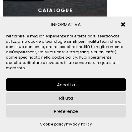
INFORMATIVA
© 2026 TPM s.r.l. - All Rights Reserved - C.F. e P. IVA
Per fornire le migliori esperienze noi e terze parti selezionate
IT05121480262 -
privacy
-
cookies
- by
utilizziamo cookie o tecnologie simili per finalità tecniche e,
con il tuo consenso, anche per altre finalità (“miglioramento
dell'esperienza”, “misurazione” e “targeting e pubblicità”)
come specificato nella cookie policy. Puoi liberamente
accettare, rifiutare o revocare il tuo consenso, in qualsiasi
momento.
Accetta
Rifiuta
Preferenze
Cookie policy
Privacy Policy