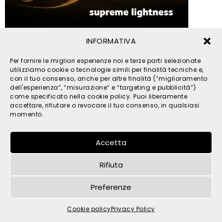
INFORMATIVA
© 2026 TPM s.r.l. - All Rights Reserved - C.F. e P. IVA
Per fornire le migliori esperienze noi e terze parti selezionate
IT05121480262 -
privacy
-
cookies
- by
utilizziamo cookie o tecnologie simili per finalità tecniche e,
con il tuo consenso, anche per altre finalità (“miglioramento
dell'esperienza”, “misurazione” e “targeting e pubblicità”)
come specificato nella cookie policy. Puoi liberamente
accettare, rifiutare o revocare il tuo consenso, in qualsiasi
momento.
Accetta
Rifiuta
Preferenze
Cookie policy
Privacy Policy