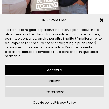
INFORMATIVA
© 2026 TPM s.r.l. - All Rights Reserved - C.F. e P. IVA
Per fornire le migliori esperienze noi e terze parti selezionate
IT05121480262 -
privacy
-
cookies
- by
utilizziamo cookie o tecnologie simili per finalità tecniche e,
con il tuo consenso, anche per altre finalità (“miglioramento
dell'esperienza”, “misurazione” e “targeting e pubblicità”)
come specificato nella cookie policy. Puoi liberamente
accettare, rifiutare o revocare il tuo consenso, in qualsiasi
momento.
Accetta
Rifiuta
Preferenze
Cookie policy
Privacy Policy