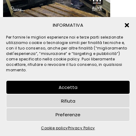
INFORMATIVA
© 2026 TPM s.r.l. - All Rights Reserved - C.F. e P. IVA
Per fornire le migliori esperienze noi e terze parti selezionate
IT05121480262 -
privacy
-
cookies
- by
utilizziamo cookie o tecnologie simili per finalità tecniche e,
con il tuo consenso, anche per altre finalità (“miglioramento
dell'esperienza”, “misurazione” e “targeting e pubblicità”)
come specificato nella cookie policy. Puoi liberamente
accettare, rifiutare o revocare il tuo consenso, in qualsiasi
momento.
Accetta
Rifiuta
Preferenze
Cookie policy
Privacy Policy