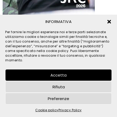
INFORMATIVA
© 2026 TPM s.r.l. - All Rights Reserved - C.F. e P. IVA
Per fornire le migliori esperienze noi e terze parti selezionate
IT05121480262 -
privacy
-
cookies
- by
utilizziamo cookie o tecnologie simili per finalità tecniche e,
con il tuo consenso, anche per altre finalità (“miglioramento
dell'esperienza”, “misurazione” e “targeting e pubblicità”)
come specificato nella cookie policy. Puoi liberamente
accettare, rifiutare o revocare il tuo consenso, in qualsiasi
momento.
Accetta
Rifiuta
Preferenze
Cookie policy
Privacy Policy