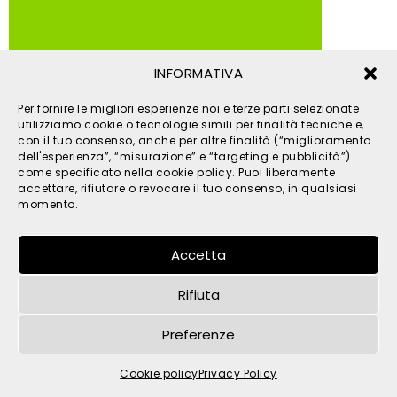
INFORMATIVA
© 2026 TPM s.r.l. - All Rights Reserved - C.F. e P. IVA
Per fornire le migliori esperienze noi e terze parti selezionate
IT05121480262 -
privacy
-
cookies
- by
utilizziamo cookie o tecnologie simili per finalità tecniche e,
con il tuo consenso, anche per altre finalità (“miglioramento
dell'esperienza”, “misurazione” e “targeting e pubblicità”)
come specificato nella cookie policy. Puoi liberamente
accettare, rifiutare o revocare il tuo consenso, in qualsiasi
momento.
Accetta
Rifiuta
Preferenze
Cookie policy
Privacy Policy