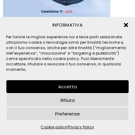
INFORMATIVA
© 2026 TPM s.r.l. - All Rights Reserved - C.F. e P. IVA
Per fornire le migliori esperienze noi e terze parti selezionate
IT05121480262 -
privacy
-
cookies
- by
utilizziamo cookie o tecnologie simili per finalità tecniche e,
con il tuo consenso, anche per altre finalità (“miglioramento
dell'esperienza”, “misurazione” e “targeting e pubblicità”)
come specificato nella cookie policy. Puoi liberamente
accettare, rifiutare o revocare il tuo consenso, in qualsiasi
momento.
Accetta
Rifiuta
Preferenze
Cookie policy
Privacy Policy