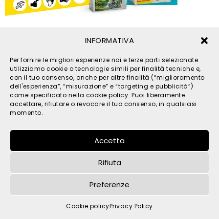
INFORMATIVA
© 2026 TPM s.r.l. - All Rights Reserved - C.F. e P. IVA
Per fornire le migliori esperienze noi e terze parti selezionate
IT05121480262 -
privacy
-
cookies
- by
utilizziamo cookie o tecnologie simili per finalità tecniche e,
con il tuo consenso, anche per altre finalità (“miglioramento
dell'esperienza”, “misurazione” e “targeting e pubblicità”)
come specificato nella cookie policy. Puoi liberamente
accettare, rifiutare o revocare il tuo consenso, in qualsiasi
momento.
Accetta
Rifiuta
Preferenze
Cookie policy
Privacy Policy