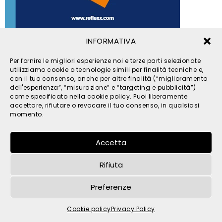
INFORMATIVA
© 2026 TPM s.r.l. - All Rights Reserved - C.F. e P. IVA
Per fornire le migliori esperienze noi e terze parti selezionate
IT05121480262 -
privacy
-
cookies
- by
utilizziamo cookie o tecnologie simili per finalità tecniche e,
con il tuo consenso, anche per altre finalità (“miglioramento
dell'esperienza”, “misurazione” e “targeting e pubblicità”)
come specificato nella cookie policy. Puoi liberamente
accettare, rifiutare o revocare il tuo consenso, in qualsiasi
momento.
Accetta
Rifiuta
Preferenze
Cookie policy
Privacy Policy