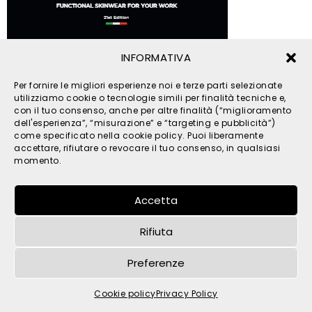
INFORMATIVA
© 2026 TPM s.r.l. - All Rights Reserved - C.F. e P. IVA
Per fornire le migliori esperienze noi e terze parti selezionate
IT05121480262 -
privacy
-
cookies
- by
utilizziamo cookie o tecnologie simili per finalità tecniche e,
con il tuo consenso, anche per altre finalità (“miglioramento
dell'esperienza”, “misurazione” e “targeting e pubblicità”)
come specificato nella cookie policy. Puoi liberamente
accettare, rifiutare o revocare il tuo consenso, in qualsiasi
momento.
Accetta
Rifiuta
Preferenze
Cookie policy
Privacy Policy