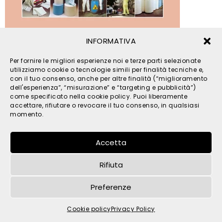
INFORMATIVA
© 2026 TPM s.r.l. - All Rights Reserved - C.F. e P. IVA
Per fornire le migliori esperienze noi e terze parti selezionate
IT05121480262 -
privacy
-
cookies
- by
utilizziamo cookie o tecnologie simili per finalità tecniche e,
con il tuo consenso, anche per altre finalità (“miglioramento
dell'esperienza”, “misurazione” e “targeting e pubblicità”)
come specificato nella cookie policy. Puoi liberamente
accettare, rifiutare o revocare il tuo consenso, in qualsiasi
momento.
Accetta
Rifiuta
Preferenze
Cookie policy
Privacy Policy