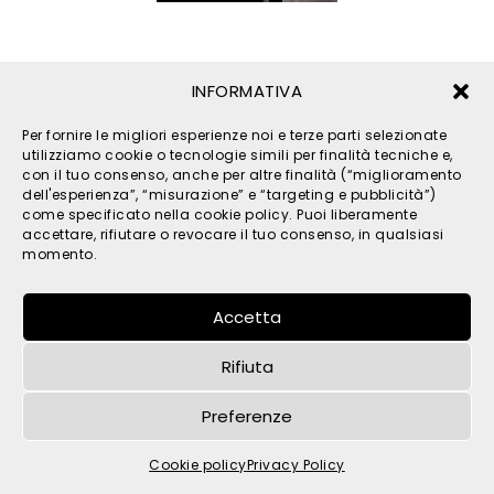
INFORMATIVA
Per fornire le migliori esperienze noi e terze parti selezionate
utilizziamo cookie o tecnologie simili per finalità tecniche e,
con il tuo consenso, anche per altre finalità (“miglioramento
dell'esperienza”, “misurazione” e “targeting e pubblicità”)
come specificato nella cookie policy. Puoi liberamente
© 2026 TPM s.r.l. - All Rights Reserved - C.F. e P. IVA
accettare, rifiutare o revocare il tuo consenso, in qualsiasi
IT05121480262 -
privacy
-
cookies
- by
momento.
Accetta
Rifiuta
Preferenze
Cookie policy
Privacy Policy