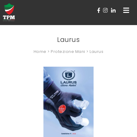
Toggle
navigat
Laurus
Home
>
Protezione Mani
> Laurus