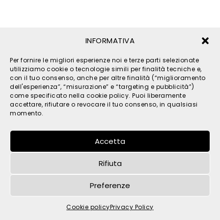
INFORMATIVA
Per fornire le migliori esperienze noi e terze parti selezionate
utilizziamo cookie o tecnologie simili per finalità tecniche e,
con il tuo consenso, anche per altre finalità (“miglioramento
dell'esperienza”, “misurazione” e “targeting e pubblicità”)
come specificato nella cookie policy. Puoi liberamente
© 2026 TPM s.r.l. - All Rights Reserved - C.F. e P. IVA
accettare, rifiutare o revocare il tuo consenso, in qualsiasi
IT05121480262 -
privacy
-
cookies
- by
momento.
Accetta
Rifiuta
Preferenze
Cookie policy
Privacy Policy