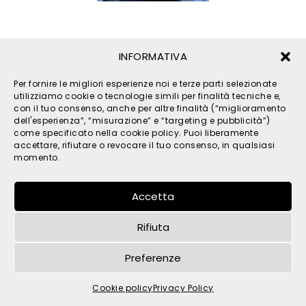
INFORMATIVA
Per fornire le migliori esperienze noi e terze parti selezionate
utilizziamo cookie o tecnologie simili per finalità tecniche e,
con il tuo consenso, anche per altre finalità (“miglioramento
dell'esperienza”, “misurazione” e “targeting e pubblicità”)
come specificato nella cookie policy. Puoi liberamente
© 2026 TPM s.r.l. - All Rights Reserved - C.F. e P. IVA
accettare, rifiutare o revocare il tuo consenso, in qualsiasi
IT05121480262 -
privacy
-
cookies
- by
momento.
Accetta
Rifiuta
Preferenze
Cookie policy
Privacy Policy