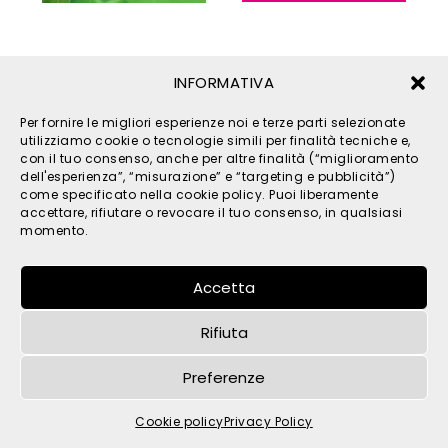
INFORMATIVA
Per fornire le migliori esperienze noi e terze parti selezionate
utilizziamo cookie o tecnologie simili per finalità tecniche e,
con il tuo consenso, anche per altre finalità (“miglioramento
dell'esperienza”, “misurazione” e “targeting e pubblicità”)
come specificato nella cookie policy. Puoi liberamente
© 2026 TPM s.r.l. - All Rights Reserved - C.F. e P. IVA
accettare, rifiutare o revocare il tuo consenso, in qualsiasi
IT05121480262 -
privacy
-
cookies
- by
momento.
Accetta
Rifiuta
Preferenze
Cookie policy
Privacy Policy