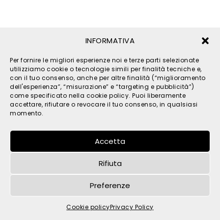
INFORMATIVA
Per fornire le migliori esperienze noi e terze parti selezionate
utilizziamo cookie o tecnologie simili per finalità tecniche e,
con il tuo consenso, anche per altre finalità (“miglioramento
© 2026 TPM s.r.l. - All Rights Reserved - C.F. e P. IVA
dell'esperienza”, “misurazione” e “targeting e pubblicità”)
IT05121480262 -
privacy
-
cookies
- by
come specificato nella cookie policy. Puoi liberamente
accettare, rifiutare o revocare il tuo consenso, in qualsiasi
momento.
Accetta
Rifiuta
Preferenze
Cookie policy
Privacy Policy