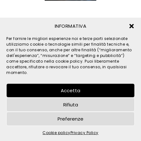
INFORMATIVA
Per fornire le migliori esperienze noi e terze parti selezionate
utilizziamo cookie o tecnologie simili per finalità tecniche e,
con il tuo consenso, anche per altre finalità (“miglioramento
dell'esperienza”, “misurazione” e “targeting e pubblicità”)
come specificato nella cookie policy. Puoi liberamente
© 2026 TPM s.r.l. - All Rights Reserved - C.F. e P. IVA
accettare, rifiutare o revocare il tuo consenso, in qualsiasi
IT05121480262 -
privacy
-
cookies
- by
momento.
Accetta
Rifiuta
Preferenze
Cookie policy
Privacy Policy