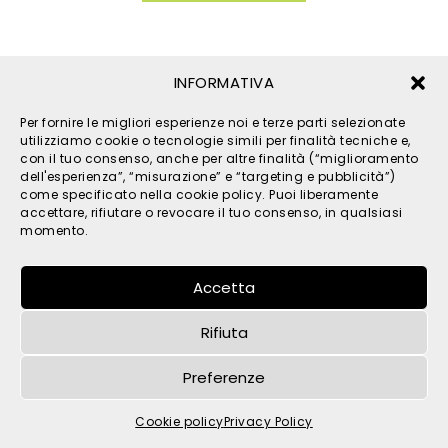
INFORMATIVA
Per fornire le migliori esperienze noi e terze parti selezionate
utilizziamo cookie o tecnologie simili per finalità tecniche e,
con il tuo consenso, anche per altre finalità (“miglioramento
dell'esperienza”, “misurazione” e “targeting e pubblicità”)
come specificato nella cookie policy. Puoi liberamente
© 2026 TPM s.r.l. - All Rights Reserved - C.F. e P. IVA
accettare, rifiutare o revocare il tuo consenso, in qualsiasi
IT05121480262 -
privacy
-
cookies
- by
momento.
Accetta
Rifiuta
Preferenze
Cookie policy
Privacy Policy