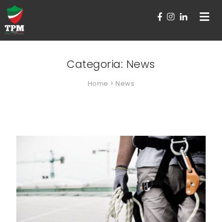
Toggle
navigat
Categoria:
News
Home
> News