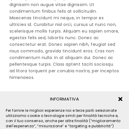
dignissim non augue vitae dignissim. Ut
condimentum finibus felis at sollicitudin.
Maecenas tincidunt mi neque, in tempor ex
ultricies id. Curabitur nisl orci, cursus ut nunc non,
scelerisque mollis turpis. Aliquam eu sapien ornare,
egestas felis sed, lobortis nunc. Donec ac
consectetur erat. Donec sapien nibh, feugiat sed
risus commodo, gravida tincidunt eros. Cras non
condimentum nulla. In at aliquam dui. Donec ac
pellentesque turpis. Class aptent taciti sociosqu
ad litora torquent per conubia nostra, per inceptos
himenaeos.
Categories:
News
INFORMATIVA
Per fornire le migliori esperienze noi e terze parti selezionate
utilizziamo cookie o tecnologie simili per finalità tecniche e,
con il tuo consenso, anche per altre finalità (“miglioramento
dell'esperienza”, “misurazione” e “targeting e pubblicità”)