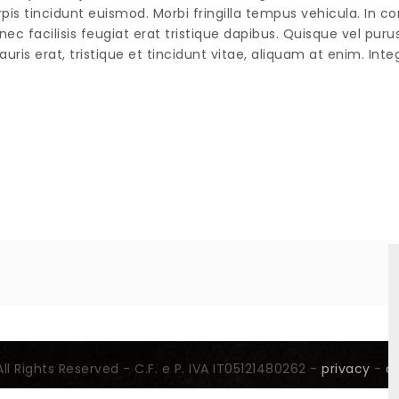
a turpis tincidunt euismod. Morbi fringilla tempus vehicula. 
onec facilisis feugiat erat tristique dapibus. Quisque vel pur
uris erat, tristique et tincidunt vitae, aliquam at enim. In
All Rights Reserved - C.F. e P. IVA IT05121480262 -
privacy
-
c