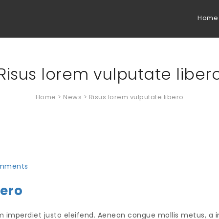
Home
Risus lorem vulputate liber
Home
>
News
> Risus lorem vulputate libero
mments
bero
 imperdiet justo eleifend. Aenean congue mollis metus, a imp