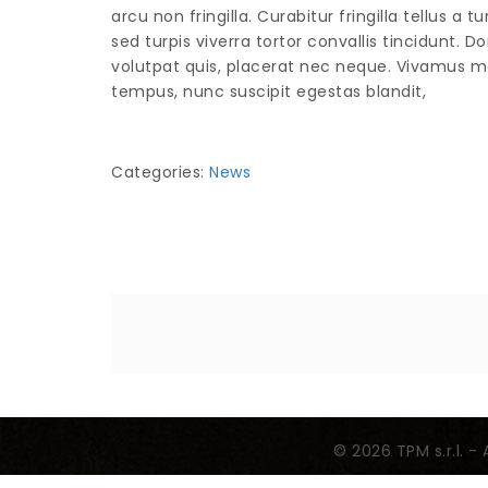
arcu non fringilla. Curabitur fringilla tellus 
sed turpis viverra tortor convallis tincidunt. D
volutpat quis, placerat nec neque. Vivamus ma
tempus, nunc suscipit egestas blandit,
Categories:
News
© 2026 TPM s.r.l. - 