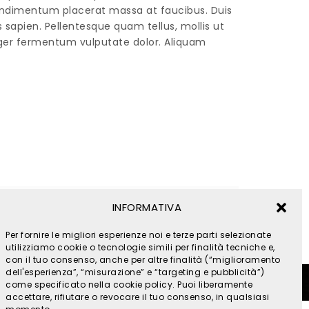
In condimentum placerat massa at faucibus. Duis
us sapien. Pellentesque quam tellus, mollis ut
teger fermentum vulputate dolor. Aliquam
INFORMATIVA
NUova collezione Occhiali
Per fornire le migliori esperienze noi e terze parti selezionate
utilizziamo cookie o tecnologie simili per finalità tecniche e,
con il tuo consenso, anche per altre finalità (“miglioramento
dell'esperienza”, “misurazione” e “targeting e pubblicità”)
ookies
come specificato nella cookie policy. Puoi liberamente
- by
accettare, rifiutare o revocare il tuo consenso, in qualsiasi